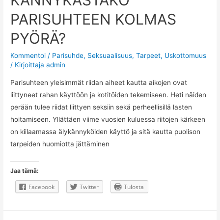
KÄNNYKÄSTÄKÖ
PARISUHTEEN KOLMAS
PYÖRÄ?
Kommentoi
/
Parisuhde
,
Seksuaalisuus
,
Tarpeet
,
Uskottomuus
/ Kirjoittaja
admin
Parisuhteen yleisimmät riidan aiheet kautta aikojen ovat
liittyneet rahan käyttöön ja kotitöiden tekemiseen. Heti näiden
perään tulee riidat liittyen seksiin sekä perheellisillä lasten
hoitamiseen. Yllättäen viime vuosien kuluessa riitojen kärkeen
on kiilaamassa älykännyköiden käyttö ja sitä kautta puolison
tarpeiden huomiotta jättäminen
Jaa tämä:
Facebook
Twitter
Tulosta