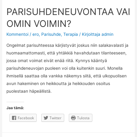
PARISUHDENEUVONTAA VAI
OMIN VOIMIN?
Kommentoi
/
ero
,
Parisuhde
,
Terapia
/ Kirjoittaja
admin
Ongelmat parisuhteessa kärjistyvät joskus niin salakavalasti ja
huomaamattomasti, että yhtäkkiä havahdutaan tilanteeseen,
jossa omat voimat eivät enää riitä. Kynnys kääntyä
parisuhdeneuvojan puoleen voi olla kuitenkin suuri. Monella
ihmisellä saattaa olla vankka näkemys siitä, että ulkopuolisen
avun hakeminen on heikkoutta ja heikkouden osoitus
puolestaan häpeällistä.
Jaa tämä:
Facebook
Twitter
Tulosta