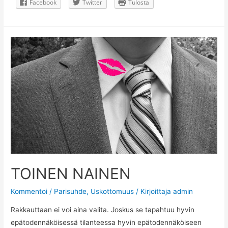
Facebook
Twitter
Tulosta
TOINEN NAINEN
Kommentoi
/
Parisuhde
,
Uskottomuus
/ Kirjoittaja
admin
Rakkauttaan ei voi aina valita. Joskus se tapahtuu hyvin
epätodennäköisessä tilanteessa hyvin epätodennäköiseen