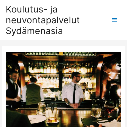
Koulutus- ja
neuvontapalvelut
Pääv
Sydämenasia