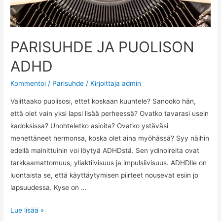
PARISUHDE JA PUOLISON
ADHD
Kommentoi
/
Parisuhde
/ Kirjoittaja
admin
Valittaako puolisosi, ettet koskaan kuuntele? Sanooko hän,
että olet vain yksi lapsi lisää perheessä? Ovatko tavarasi usein
kadoksissa? Unohteletko asioita? Ovatko ystäväsi
menettäneet hermonsa, koska olet aina myöhässä? Syy näihin
edellä mainittuihin voi löytyä ADHDstä. Sen ydinoireita ovat
tarkkaamattomuus, yliaktiivisuus ja impulsiivisuus. ADHDlle on
luontaista se, että käyttäytymisen piirteet nousevat esiin jo
lapsuudessa. Kyse on …
PARISUHDE
Lue lisää »