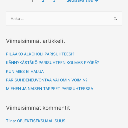
Artikkelien
1
2
3
Seuraava sivu
→
selaus
H
a
k
u
Viimeisimmät artikkelit
:
PILAAKO ALKOHOLI PARISUHTEESI?
KÄNNYKÄSTÄKÖ PARISUHTEEN KOLMAS PYÖRÄ?
KUN MIES EI HALUA
PARISUHDENEUVONTAA VAI OMIN VOIMIN?
MIEHEN JA NAISEN TARPEET PARISUHTEESSA
Viimeisimmät kommentit
Tiina
:
OBJEKTISEKSUAALISUUS