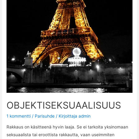
OBJEKTISEKSUAALISUUS
1 kommentti
/
Parisuhde
/ Kirjoittaja
admin
Rakkaus on käsitteenä hyvin laaja. Se ei tarkoita yksinomaan
seksuaalista tai eroottista rakkautta, vaan useimmiten