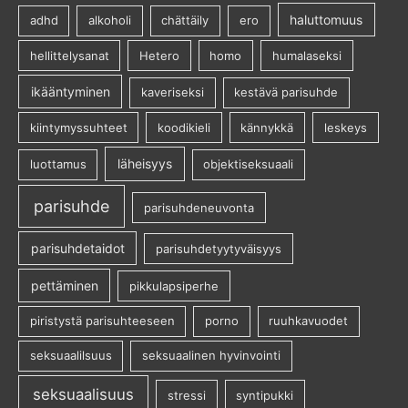
haluttomuus
adhd
alkoholi
chättäily
ero
hellittelysanat
Hetero
homo
humalaseksi
ikääntyminen
kaveriseksi
kestävä parisuhde
kiintymyssuhteet
koodikieli
kännykkä
leskeys
läheisyys
luottamus
objektiseksuaali
parisuhde
parisuhdeneuvonta
parisuhdetaidot
parisuhdetyytyväisyys
pettäminen
pikkulapsiperhe
piristystä parisuhteeseen
porno
ruuhkavuodet
seksuaalilsuus
seksuaalinen hyvinvointi
seksuaalisuus
stressi
syntipukki