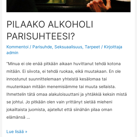
PILAAKO ALKOHOLI
PARISUHTEESI?
Kommentoi
/
Parisuhde
,
Seksuaalisuus
,
Tarpeet
/ Kirjoittaja
admin
”Minua ei ole enää pitkään aikaan huvittanut tehdä kotona
mitään. Ei siivota, ei tehdä ruokaa, eikä muutakaan. En ole
innostunut suunnittelemaan yhteistä kesälomaa tai
muutenkaan mitään menemisiämme tai muuta sellaista.
Ihmettelin tätä omaa alakuloisuuttani ja yhtäkkiä keksin mistä
se johtui. Jo pitkään olen vain yrittänyt sietää mieheni
jokailtaista juomista, ajatellut että siinähän pilaa oman
elämänsä …
PILAAKO
Lue lisää »