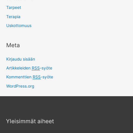
Tarpeet
Terapia
Uskottomuus
Meta
Kirjaudu sisään
Artikkeleiden
RSS
-syöte
Kommenttien
RSS
-syöte
WordPress.org
Yleisimmät aiheet