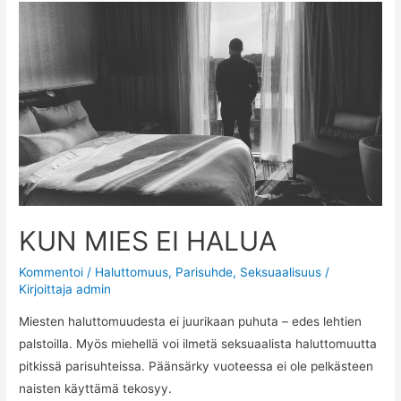
KUN MIES EI HALUA
Kommentoi
/
Haluttomuus
,
Parisuhde
,
Seksuaalisuus
/
Kirjoittaja
admin
Miesten haluttomuudesta ei juurikaan puhuta – edes lehtien
palstoilla. Myös miehellä voi ilmetä seksuaalista haluttomuutta
pitkissä parisuhteissa. Päänsärky vuoteessa ei ole pelkästeen
naisten käyttämä tekosyy.