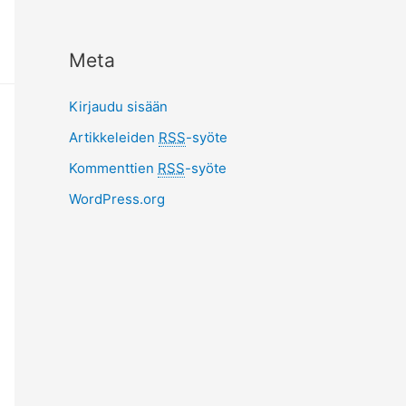
Meta
Kirjaudu sisään
Artikkeleiden
RSS
-syöte
Kommenttien
RSS
-syöte
WordPress.org