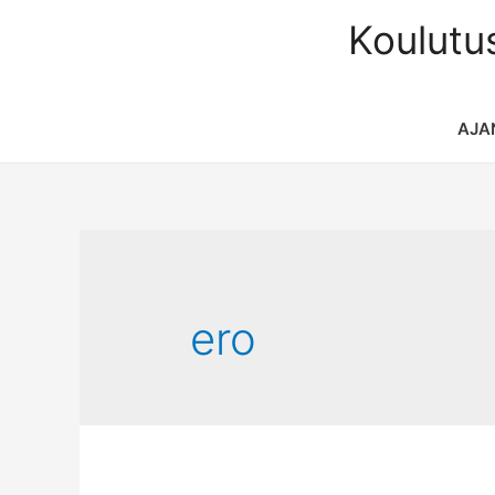
Koulutu
AJA
ero