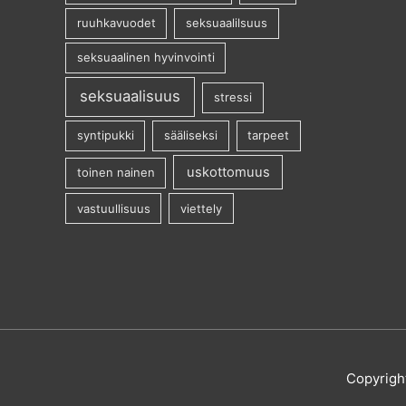
ruuhkavuodet
seksuaalilsuus
seksuaalinen hyvinvointi
seksuaalisuus
stressi
syntipukki
sääliseksi
tarpeet
uskottomuus
toinen nainen
vastuullisuus
viettely
Copyrigh