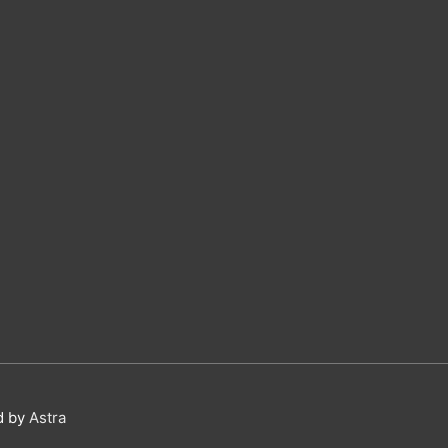
d by
Astra