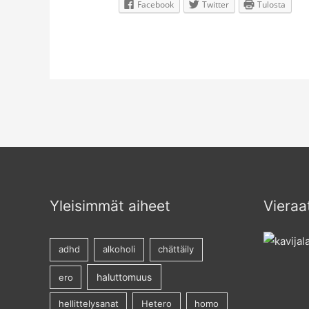
Facebook
Twitter
Tulosta
Yleisimmät aiheet
Vieraa
adhd
alkoholi
chättäily
haluttomuus
ero
hellittelysanat
Hetero
homo