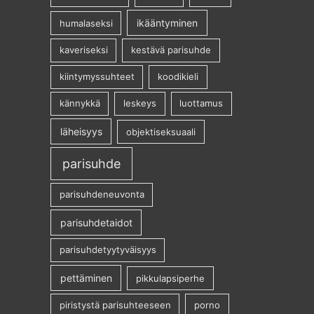
ikääntyminen
humalaseksi
kaveriseksi
kestävä parisuhde
kiintymyssuhteet
koodikieli
kännykkä
leskeys
luottamus
läheisyys
objektiseksuaali
parisuhde
parisuhdeneuvonta
parisuhdetaidot
parisuhdetyytyväisyys
pettäminen
pikkulapsiperhe
piristystä parisuhteeseen
porno