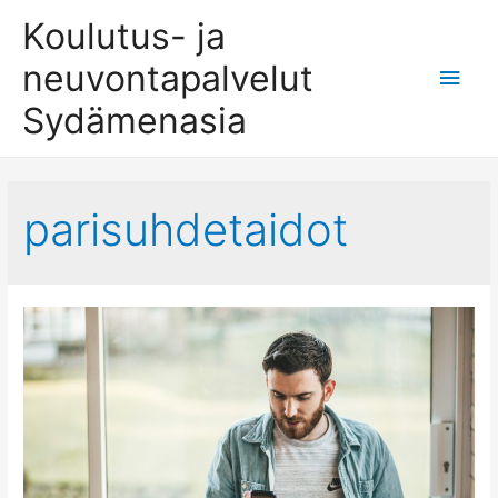
Koulutus- ja
neuvontapalvelut
Pääv
Sydämenasia
parisuhdetaidot