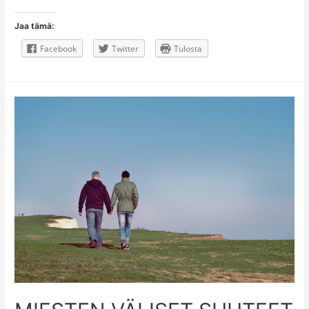
Jaa tämä:
Facebook
Twitter
Tulosta