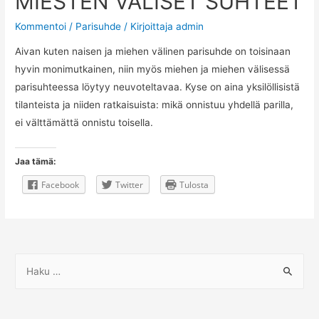
MIESTEN VÄLISET SUHTEET
Kommentoi
/
Parisuhde
/ Kirjoittaja
admin
Aivan kuten naisen ja miehen välinen parisuhde on toisinaan
hyvin monimutkainen, niin myös miehen ja miehen välisessä
parisuhteessa löytyy neuvoteltavaa. Kyse on aina yksilöllisistä
tilanteista ja niiden ratkaisuista: mikä onnistuu yhdellä parilla,
ei välttämättä onnistu toisella.
Jaa tämä:
Facebook
Twitter
Tulosta
H
a
k