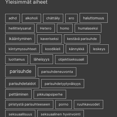
Yleisimmät aiheet
haluttomuus
adhd
alkoholi
chättäily
ero
hellittelysanat
Hetero
homo
humalaseksi
ikääntyminen
kaveriseksi
kestävä parisuhde
kiintymyssuhteet
koodikieli
kännykkä
leskeys
läheisyys
luottamus
objektiseksuaali
parisuhde
parisuhdeneuvonta
parisuhdetaidot
parisuhdetyytyväisyys
pettäminen
pikkulapsiperhe
piristystä parisuhteeseen
porno
ruuhkavuodet
seksuaalilsuus
seksuaalinen hyvinvointi