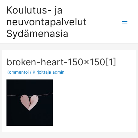
Koulutus- ja
neuvontapalvelut
Pääv
Sydämenasia
broken-heart-150×150[1]
Kommentoi
/ Kirjoittaja
admin