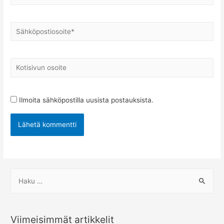
Sähköpostiosoite*
Kotisivun
osoite
Ilmoita sähköpostilla uusista postauksista.
H
a
k
u
Viimeisimmät artikkelit